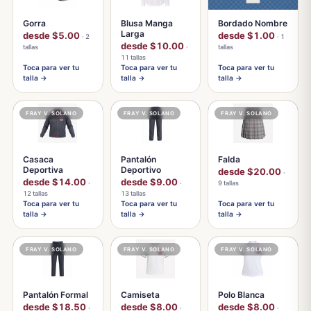
Gorra
Blusa Manga
Bordado Nombre
Larga
desde $5.00
desde $1.00
· 2
· 1
desde $10.00
tallas
·
tallas
11 tallas
Toca para ver tu
Toca para ver tu
Toca para ver tu
talla →
talla →
talla →
FRAY V. SOLANO
FRAY V. SOLANO
FRAY V. SOLANO
Casaca
Pantalón
Falda
Deportiva
Deportivo
desde $20.00
·
desde $14.00
desde $9.00
·
·
9 tallas
12 tallas
13 tallas
Toca para ver tu
Toca para ver tu
Toca para ver tu
talla →
talla →
talla →
FRAY V. SOLANO
FRAY V. SOLANO
FRAY V. SOLANO
Pantalón Formal
Camiseta
Polo Blanca
desde $18.50
desde $8.00
desde $8.00
·
·
·