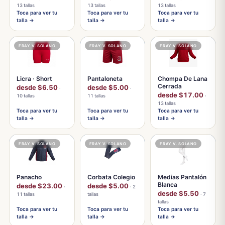
13 tallas
13 tallas
13 tallas
Toca para ver tu
Toca para ver tu
Toca para ver tu
talla →
talla →
talla →
FRAY V. SOLANO
FRAY V. SOLANO
FRAY V. SOLANO
Licra · Short
Pantaloneta
Chompa De Lana
Cerrada
desde $6.50
desde $5.00
·
·
desde $17.00
10 tallas
11 tallas
·
13 tallas
Toca para ver tu
Toca para ver tu
Toca para ver tu
talla →
talla →
talla →
FRAY V. SOLANO
FRAY V. SOLANO
FRAY V. SOLANO
Panacho
Corbata Colegio
Medias Pantalón
Blanca
desde $23.00
desde $5.00
·
· 2
desde $5.50
11 tallas
tallas
· 7
tallas
Toca para ver tu
Toca para ver tu
Toca para ver tu
talla →
talla →
talla →