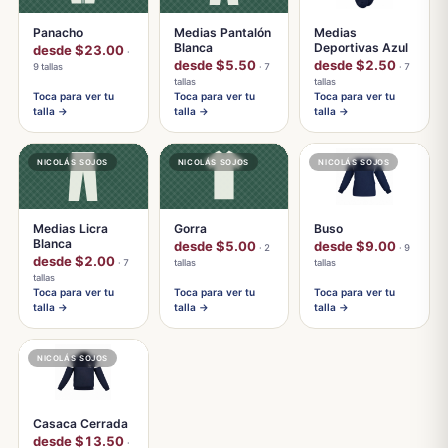
Panacho
Medias Pantalón
Medias
Blanca
Deportivas Azul
desde $23.00
·
desde $5.50
desde $2.50
9 tallas
· 7
· 7
tallas
tallas
Toca para ver tu
Toca para ver tu
Toca para ver tu
talla →
talla →
talla →
NICOLÁS SOJOS
NICOLÁS SOJOS
NICOLÁS SOJOS
Medias Licra
Gorra
Buso
Blanca
desde $5.00
desde $9.00
· 2
· 9
desde $2.00
· 7
tallas
tallas
tallas
Toca para ver tu
Toca para ver tu
Toca para ver tu
talla →
talla →
talla →
NICOLÁS SOJOS
Casaca Cerrada
desde $13.50
·