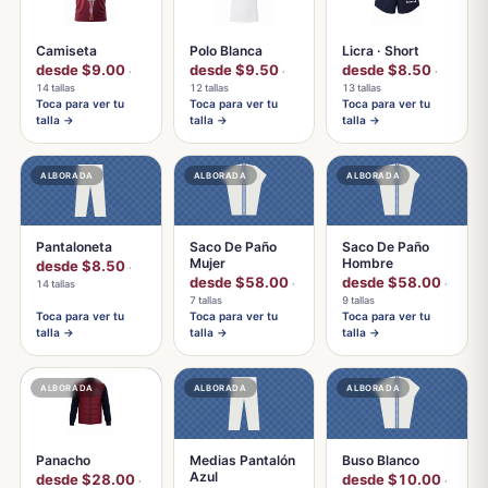
Camiseta
Polo Blanca
Licra · Short
desde $9.00
desde $9.50
desde $8.50
·
·
·
14 tallas
12 tallas
13 tallas
Toca para ver tu
Toca para ver tu
Toca para ver tu
talla →
talla →
talla →
ALBORADA
ALBORADA
ALBORADA
Pantaloneta
Saco De Paño
Saco De Paño
Mujer
Hombre
desde $8.50
·
desde $58.00
desde $58.00
14 tallas
·
·
7 tallas
9 tallas
Toca para ver tu
Toca para ver tu
Toca para ver tu
talla →
talla →
talla →
ALBORADA
ALBORADA
ALBORADA
Panacho
Medias Pantalón
Buso Blanco
Azul
desde $28.00
desde $10.00
·
·