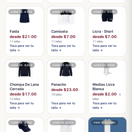
LUISA DE JESÚS
LUISA DE JESÚS
LUISA DE JESÚS
Falda
Camiseta
Licra · Short
desde $21.00
desde $7.00
desde $7.00
·
·
·
11 tallas
11 tallas
11 tallas
Toca para ver tu
Toca para ver tu
Toca para ver tu
talla →
talla →
talla →
LUISA DE JESÚS
LUISA DE JESÚS
LUISA DE JESÚS
Chompa De Lana
Panacho
Medias Licra
Cerrada
Blanca
desde $23.00
·
desde $17.00
desde $2.00
·
10 tallas
· 5
12 tallas
tallas
Toca para ver tu
Toca para ver tu
Toca para ver tu
talla →
talla →
talla →
LUISA DE JESÚS
LUISA DE JESÚS
FRAY V. SOLANO