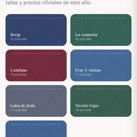
tallas y precios oficiales de este año.
Borja
La Asunción
25 prendas
20 prendas
Catalinas
Fray V. Solano
19 prendas
17 prendas
Luisa de Jesús
Nicolás Sojos
11 prendas
16 prendas