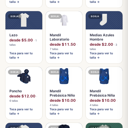
talla →
talla →
talla →
BORJA
BORJA
BORJA
Lazo
Mandil
Medias Azules
Laboratorio
Hombre
desde $5.00
· 1
desde $11.50
desde $2.00
tallas
·
· 3
7 tallas
tallas
Toca para ver tu
Toca para ver tu
Toca para ver tu
talla →
talla →
talla →
BORJA
BORJA
BORJA
Poncho
Mandil
Mandil
Prebásica Niño
Prebásica Niña
desde $12.00
·
desde $10.00
desde $10.00
6 tallas
·
·
4 tallas
4 tallas
Toca para ver tu
Toca para ver tu
Toca para ver tu
talla →
talla →
talla →
BORJA
BORJA
LA ASUNCIÓN