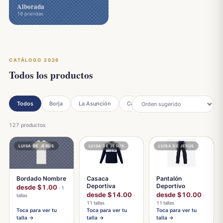
Alborada
19 prendas
CATÁLOGO 2026
Todos los productos
Todos
Borja
La Asunción
Catalinas
Fray V. Solano
127 productos
LUISA DE JESÚS
LUISA DE JESÚS
LUISA DE JESÚS
Bordado Nombre
Casaca
Pantalón
Deportiva
Deportivo
desde $1.00
· 1
desde $14.00
desde $10.00
tallas
·
·
11 tallas
11 tallas
Toca para ver tu
Toca para ver tu
Toca para ver tu
talla →
talla →
talla →