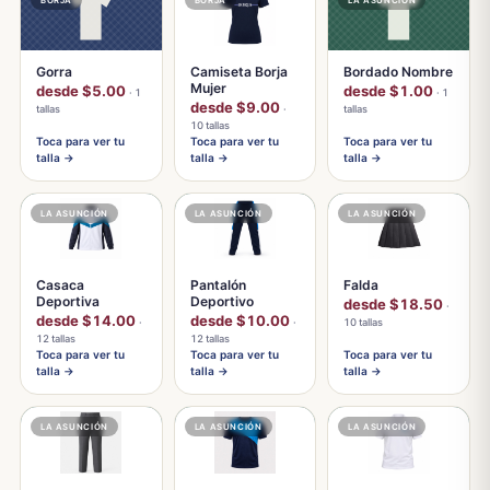
Gorra
Camiseta Borja
Bordado Nombre
Mujer
desde $5.00
desde $1.00
· 1
· 1
desde $9.00
tallas
·
tallas
10 tallas
Toca para ver tu
Toca para ver tu
Toca para ver tu
talla →
talla →
talla →
LA ASUNCIÓN
LA ASUNCIÓN
LA ASUNCIÓN
Casaca
Pantalón
Falda
Deportiva
Deportivo
desde $18.50
·
desde $14.00
desde $10.00
·
·
10 tallas
12 tallas
12 tallas
Toca para ver tu
Toca para ver tu
Toca para ver tu
talla →
talla →
talla →
LA ASUNCIÓN
LA ASUNCIÓN
LA ASUNCIÓN