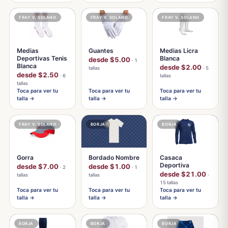
FRAY V. SOLANO
FRAY V. SOLANO
FRAY V. SOLANO
Medias
Guantes
Medias Licra
Deportivas Tenis
Blanca
desde $5.00
· 1
Blanca
desde $2.00
tallas
· 5
desde $2.50
· 6
tallas
tallas
Toca para ver tu
Toca para ver tu
Toca para ver tu
talla →
talla →
talla →
FRAY V. SOLANO
BORJA
BORJA
Gorra
Bordado Nombre
Casaca
Deportiva
desde $7.00
desde $1.00
· 2
· 1
desde $21.00
tallas
tallas
·
15 tallas
Toca para ver tu
Toca para ver tu
Toca para ver tu
talla →
talla →
talla →
BORJA
BORJA
BORJA