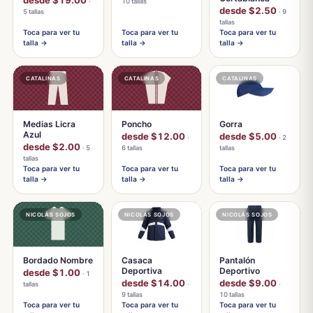
·
10 tallas
desde $2.50
5 tallas
· 9
tallas
Toca para ver tu
Toca para ver tu
Toca para ver tu
talla →
talla →
talla →
CATALINAS
CATALINAS
CATALINAS
Medias Licra
Poncho
Gorra
Azul
desde $12.00
desde $5.00
·
· 2
desde $2.00
· 5
6 tallas
tallas
tallas
Toca para ver tu
Toca para ver tu
Toca para ver tu
talla →
talla →
talla →
NICOLÁS SOJOS
NICOLÁS SOJOS
NICOLÁS SOJOS
Bordado Nombre
Casaca
Pantalón
Deportiva
Deportivo
desde $1.00
· 1
desde $14.00
desde $9.00
tallas
·
·
9 tallas
10 tallas
Toca para ver tu
Toca para ver tu
Toca para ver tu