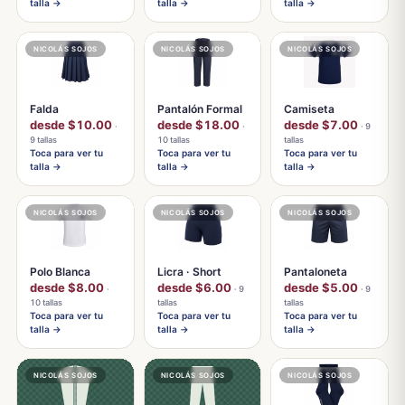
talla →
talla →
talla →
NICOLÁS SOJOS
NICOLÁS SOJOS
NICOLÁS SOJOS
Falda
Pantalón Formal
Camiseta
desde $10.00
desde $18.00
desde $7.00
·
·
· 9
9 tallas
10 tallas
tallas
Toca para ver tu
Toca para ver tu
Toca para ver tu
talla →
talla →
talla →
NICOLÁS SOJOS
NICOLÁS SOJOS
NICOLÁS SOJOS
Polo Blanca
Licra · Short
Pantaloneta
desde $8.00
desde $6.00
desde $5.00
·
· 9
· 9
10 tallas
tallas
tallas
Toca para ver tu
Toca para ver tu
Toca para ver tu
talla →
talla →
talla →
NICOLÁS SOJOS
NICOLÁS SOJOS
NICOLÁS SOJOS