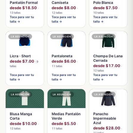
Pantalón Formal
Camiseta
Polo Blanca
desde $18.50
desde $8.00
desde $7.50
·
·
·
13 tallas
12 tallas
10 tallas
Toca para ver tu
Toca para ver tu
Toca para ver tu
talla →
talla →
talla →
LA ASUNCIÓN
LA ASUNCIÓN
LA ASUNCIÓN
Licra · Short
Pantaloneta
Chompa De Lana
Cerrada
desde $7.00
desde $6.00
· 9
·
desde $17.00
tallas
11 tallas
·
12 tallas
Toca para ver tu
Toca para ver tu
Toca para ver tu
talla →
talla →
talla →
LA ASUNCIÓN
LA ASUNCIÓN
LA ASUNCIÓN
Blusa Manga
Medias Pantalón
Panacho
Corta
Verde
Impermeable
Azul
desde $10.00
desde $5.50
·
·
desde $28.00
12 tallas
11 tallas
·
11 tallas