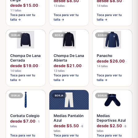
desde $8.50
desde $8.50
·
·
desde $15.00
·
13 tallas
14 tallas
11 tallas
Toca para ver tu
Toca para ver tu
Toca para ver tu
talla →
talla →
talla →
BORJA
BORJA
BORJA
Chompa De Lana
Chompa De Lana
Panacho
Cerrada
Abierta
desde $26.00
·
desde $19.00
desde $21.00
·
·
14 tallas
14 tallas
13 tallas
Toca para ver tu
Toca para ver tu
Toca para ver tu
talla →
talla →
talla →
BORJA
BORJA
BORJA
Corbata Colegio
Medias Pantalón
Medias
Azul
Deportivas Azul
desde $7.00
· 1
desde $5.50
desde $2.50
tallas
· 6
· 6
tallas
tallas
Toca para ver tu
Toca para ver tu
Toca para ver tu