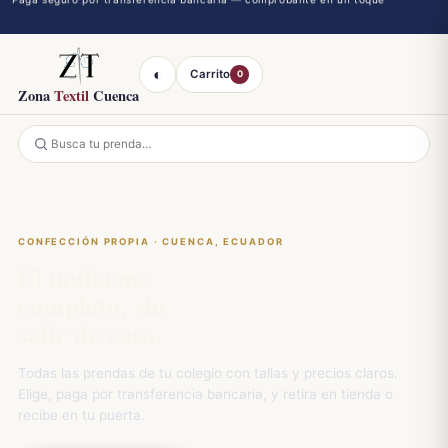
Retiro en tienda el mismo día · Entrega a domicilio en Cuenca
◐
Carrito
0
Zona
Textil
Cuenca
CONFECCIÓN PROPIA · CUENCA, ECUADOR
El uniforme
completo, sin
salir de casa.
Todas las prendas de tu colegio con tallas y precios claros.
Elige, paga por transferencia bancaria, y retira en tienda o
recibe en tu puerta.