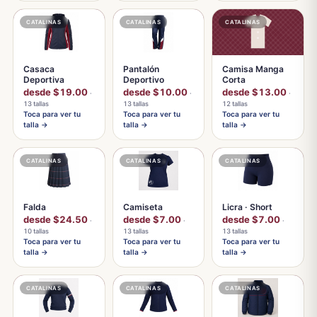
CATALINAS
CATALINAS
CATALINAS
Casaca
Pantalón
Camisa Manga
Deportiva
Deportivo
Corta
desde $19.00
desde $10.00
desde $13.00
·
·
·
13 tallas
13 tallas
12 tallas
Toca para ver tu
Toca para ver tu
Toca para ver tu
talla →
talla →
talla →
CATALINAS
CATALINAS
CATALINAS
Falda
Camiseta
Licra · Short
desde $24.50
desde $7.00
desde $7.00
·
·
·
10 tallas
13 tallas
13 tallas
Toca para ver tu
Toca para ver tu
Toca para ver tu
talla →
talla →
talla →
CATALINAS
CATALINAS
CATALINAS