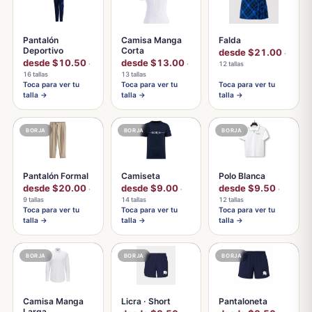
Pantalón
Camisa Manga
Falda
Deportivo
Corta
desde $21.00
·
desde $10.50
desde $13.00
·
·
12 tallas
16 tallas
13 tallas
Toca para ver tu
Toca para ver tu
Toca para ver tu
talla →
talla →
talla →
BORJA
BORJA
BORJA
Pantalón Formal
Camiseta
Polo Blanca
desde $20.00
desde $9.00
desde $9.50
·
·
·
9 tallas
14 tallas
12 tallas
Toca para ver tu
Toca para ver tu
Toca para ver tu
talla →
talla →
talla →
BORJA
BORJA
BORJA
Camisa Manga
Licra · Short
Pantaloneta
Larga