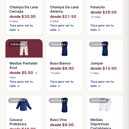
Chompa De Lana
Chompa De Lana
Panacho
Cerrada
Abierta
desde $28.00
·
desde $20.00
desde $21.50
·
·
12 tallas
6 tallas
8 tallas
Toca para ver tu
Toca para ver tu
Toca para ver tu
talla →
talla →
talla →
CATALINAS
CATALINAS
CATALINAS
Medias Pantalón
Buso Blanco
Jumper
Azul
desde $8.00
desde $15.00
·
·
desde $5.50
· 6
10 tallas
5 tallas
tallas
Toca para ver tu
Toca para ver tu
Toca para ver tu
talla →
talla →
talla →
CATALINAS
CATALINAS
CATALINAS
Casaca
Buso Vino
Medias
Prebásica
Deportivas
desde $9.00
·
Cortablanca
desde $19.00