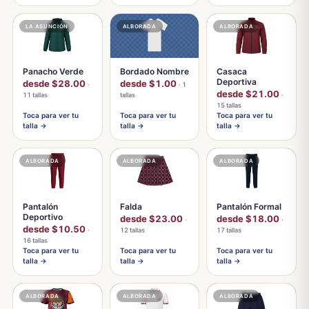
LA ASUNCIÓN
ALBORADA
ALBORADA
Panacho Verde
Bordado Nombre
Casaca
Deportiva
desde $28.00
desde $1.00
·
· 1
desde $21.00
11 tallas
tallas
·
15 tallas
Toca para ver tu
Toca para ver tu
Toca para ver tu
talla →
talla →
talla →
ALBORADA
ALBORADA
ALBORADA
Pantalón
Falda
Pantalón Formal
Deportivo
desde $23.00
desde $18.00
·
·
desde $10.50
·
12 tallas
17 tallas
16 tallas
Toca para ver tu
Toca para ver tu
Toca para ver tu
talla →
talla →
talla →
ALBORADA
ALBORADA
ALBORADA