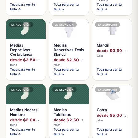
Toca para ver tu
Toca para ver tu
Toca para ver tu
talla →
talla →
talla →
LA ASUNCIÓN
LA ASUNCIÓN
LA ASUNCIÓN
Medias
Medias
Mandil
Deportivas
Deportivas Tenis
desde $9.50
· 7
Cortablanca
Blanca
tallas
desde $2.50
desde $2.50
· 7
· 5
tallas
tallas
Toca para ver tu
Toca para ver tu
Toca para ver tu
talla →
talla →
talla →
LA ASUNCIÓN
LA ASUNCIÓN
LA ASUNCIÓN
Medias Negras
Medias
Gorra
Hombre
Tobilleras
desde $5.00
· 2
desde $2.00
desde $2.50
· 4
· 7
tallas
tallas
tallas
Toca para ver tu
Toca para ver tu
Toca para ver tu
talla →
talla →
talla →