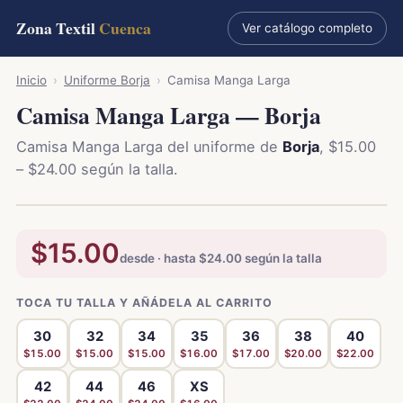
Zona Textil
Cuenca
Ver catálogo completo
Inicio
›
Uniforme Borja
›
Camisa Manga Larga
Camisa Manga Larga — Borja
Camisa Manga Larga del uniforme de
Borja
, $15.00
– $24.00 según la talla.
$15.00
desde · hasta $24.00 según la talla
TOCA TU TALLA Y AÑÁDELA AL CARRITO
30
32
34
35
36
38
40
$15.00
$15.00
$15.00
$16.00
$17.00
$20.00
$22.00
42
44
46
XS