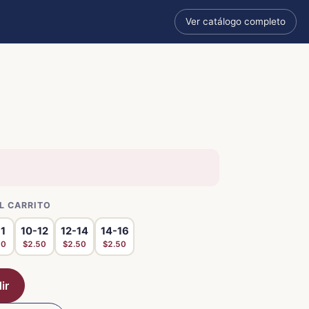
Ver catálogo completo
L CARRITO
1
10-12
12-14
14-16
50
$2.50
$2.50
$2.50
ir