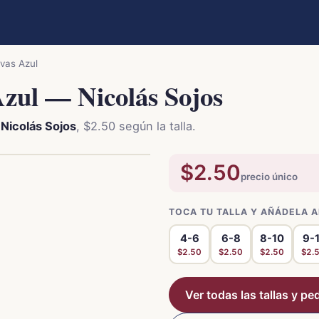
vas Azul
zul — Nicolás Sojos
e
Nicolás Sojos
, $2.50 según la talla.
$2.50
precio único
TOCA TU TALLA Y AÑÁDELA A
4-6
6-8
8-10
9-1
$2.50
$2.50
$2.50
$2.
Ver todas las tallas y ped