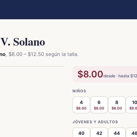
V. Solano
ano
, $8.00 – $12.50 según la talla.
$8.00
desde · hasta $12
NIÑOS
4
6
8
1
$8.00
$8.00
$8.00
$9.
JÓVENES Y ADULTOS
40
42
44
4