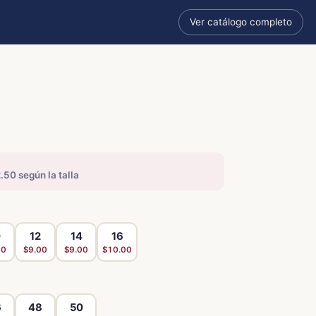
Ver catálogo completo
.50 según la talla
0
12
14
16
00
$9.00
$9.00
$10.00
6
48
50