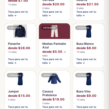
desde $7.00
·
desde $20.00
desde $21.50
13 tallas
·
·
6 tallas
8 tallas
Toca para ver tu
Toca para ver tu
Toca para ver tu
talla →
talla →
talla →
CATALINAS
CATALINAS
CATALINAS
Panacho
Medias Pantalón
Buso Blanco
Azul
desde $28.00
desde $8.00
·
·
desde $5.50
12 tallas
· 6
10 tallas
tallas
Toca para ver tu
Toca para ver tu
Toca para ver tu
talla →
talla →
talla →
CATALINAS
CATALINAS
CATALINAS
Jumper
Casaca
Buso Vino
Prebásica
desde $15.00
desde $9.00
·
·
desde $19.00
5 tallas
·
10 tallas
5 tallas
Toca para ver tu
Toca para ver tu
Toca para ver tu