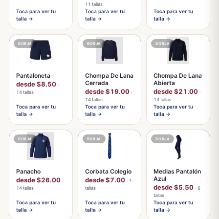
11 tallas
Toca para ver tu
Toca para ver tu
Toca para ver tu
talla →
talla →
talla →
BORJA
BORJA
BORJA
Pantaloneta
Chompa De Lana
Chompa De Lana
Cerrada
Abierta
desde $8.50
·
desde $19.00
desde $21.00
14 tallas
·
·
14 tallas
13 tallas
Toca para ver tu
Toca para ver tu
Toca para ver tu
talla →
talla →
talla →
BORJA
BORJA
BORJA
Panacho
Corbata Colegio
Medias Pantalón
Azul
desde $26.00
desde $7.00
·
· 1
desde $5.50
14 tallas
tallas
· 6
tallas
Toca para ver tu
Toca para ver tu
Toca para ver tu
talla →
talla →
talla →