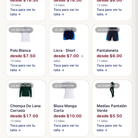
desde $18.50
desde $18.50
desde $8.00
·
·
·
10 tallas
13 tallas
12 tallas
Toca para ver tu
Toca para ver tu
Toca para ver tu
talla →
talla →
talla →
LA ASUNCIÓN
LA ASUNCIÓN
LA ASUNCIÓN
Polo Blanca
Licra · Short
Pantaloneta
desde $7.50
desde $7.00
desde $6.00
·
· 9
·
10 tallas
tallas
11 tallas
Toca para ver tu
Toca para ver tu
Toca para ver tu
talla →
talla →
talla →
LA ASUNCIÓN
LA ASUNCIÓN
LA ASUNCIÓN
Chompa De Lana
Blusa Manga
Medias Pantalón
Cerrada
Corta
Verde
desde $17.00
desde $10.00
desde $5.50
·
·
·
12 tallas
12 tallas
11 tallas
Toca para ver tu
Toca para ver tu
Toca para ver tu
talla →
talla →
talla →