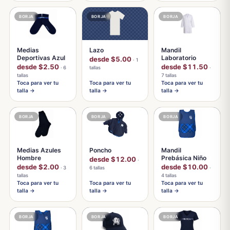
BORJA
BORJA
BORJA
Medias
Lazo
Mandil
Deportivas Azul
Laboratorio
desde $5.00
· 1
desde $2.50
desde $11.50
· 6
tallas
·
tallas
7 tallas
Toca para ver tu
Toca para ver tu
Toca para ver tu
talla →
talla →
talla →
BORJA
BORJA
BORJA
Medias Azules
Poncho
Mandil
Hombre
Prebásica Niño
desde $12.00
·
desde $2.00
desde $10.00
· 3
6 tallas
·
tallas
4 tallas
Toca para ver tu
Toca para ver tu
Toca para ver tu
talla →
talla →
talla →
BORJA
BORJA
BORJA