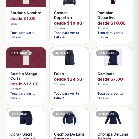
Bordado Nombre
Casaca
Pantalón
Deportiva
Deportivo
desde $1.00
· 1
desde $19.00
desde $10.00
tallas
·
·
13 tallas
13 tallas
Toca para ver tu
Toca para ver tu
Toca para ver tu
talla →
talla →
talla →
CATALINAS
CATALINAS
CATALINAS
Camisa Manga
Falda
Camiseta
Corta
desde $24.50
desde $7.00
·
·
desde $13.00
·
10 tallas
13 tallas
12 tallas
Toca para ver tu
Toca para ver tu
Toca para ver tu
talla →
talla →
talla →
CATALINAS
CATALINAS
CATALINAS
Licra · Short
Chompa De Lana
Chompa De Lana
Cerrada
Abierta