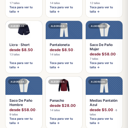
17 tallas
14 tallas
12 tallas
Toca para ver tu
Toca para ver tu
Toca para ver tu
talla →
talla →
talla →
ALBORADA
ALBORADA
ALBORADA
Licra · Short
Pantaloneta
Saco De Paño
Mujer
desde $8.50
desde $8.50
·
·
desde $58.00
13 tallas
14 tallas
·
7 tallas
Toca para ver tu
Toca para ver tu
Toca para ver tu
talla →
talla →
talla →
ALBORADA
ALBORADA
ALBORADA
Saco De Paño
Panacho
Medias Pantalón
Hombre
Azul
desde $28.00
·
desde $58.00
desde $5.00
·
14 tallas
· 6
9 tallas
tallas
Toca para ver tu
Toca para ver tu
Toca para ver tu
talla →
talla →
talla →