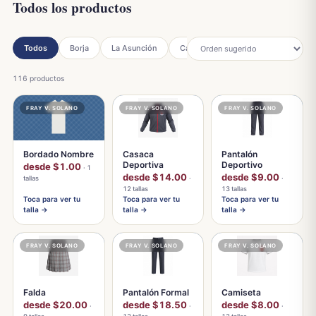
Todos los productos
Todos
Borja
La Asunción
Catalinas
Fray V. Solano
116 productos
FRAY V. SOLANO
FRAY V. SOLANO
FRAY V. SOLANO
Bordado Nombre
Casaca
Pantalón
Deportiva
Deportivo
desde $1.00
· 1
desde $14.00
desde $9.00
tallas
·
·
12 tallas
13 tallas
Toca para ver tu
Toca para ver tu
Toca para ver tu
talla →
talla →
talla →
FRAY V. SOLANO
FRAY V. SOLANO
FRAY V. SOLANO
Falda
Pantalón Formal
Camiseta
desde $20.00
desde $18.50
desde $8.00
·
·
·