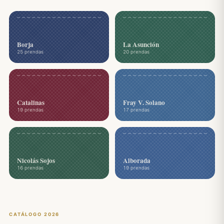
Borja
La Asunción
25 prendas
20 prendas
Catalinas
Fray V. Solano
19 prendas
17 prendas
Nicolás Sojos
Alborada
16 prendas
19 prendas
CATÁLOGO 2026