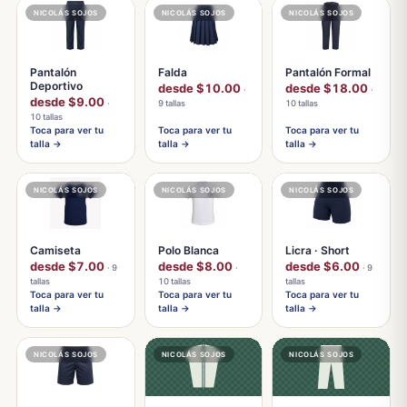
NICOLÁS SOJOS
NICOLÁS SOJOS
NICOLÁS SOJOS
Pantalón
Falda
Pantalón Formal
Deportivo
desde $10.00
desde $18.00
·
·
desde $9.00
·
9 tallas
10 tallas
10 tallas
Toca para ver tu
Toca para ver tu
Toca para ver tu
talla →
talla →
talla →
NICOLÁS SOJOS
NICOLÁS SOJOS
NICOLÁS SOJOS
Camiseta
Polo Blanca
Licra · Short
desde $7.00
desde $8.00
desde $6.00
· 9
·
· 9
tallas
10 tallas
tallas
Toca para ver tu
Toca para ver tu
Toca para ver tu
talla →
talla →
talla →
NICOLÁS SOJOS
NICOLÁS SOJOS
NICOLÁS SOJOS