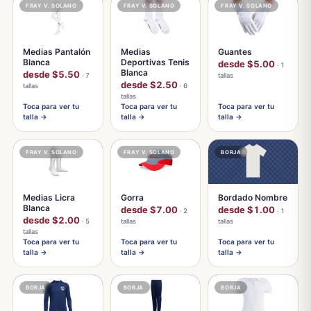
FRAY V. SOLANO
FRAY V. SOLANO
FRAY V. SOLANO
Medias Pantalón
Medias
Guantes
Blanca
Deportivas Tenis
desde $5.00
· 1
Blanca
desde $5.50
· 7
tallas
desde $2.50
tallas
· 6
tallas
Toca para ver tu
Toca para ver tu
Toca para ver tu
talla →
talla →
talla →
FRAY V. SOLANO
FRAY V. SOLANO
BORJA
Medias Licra
Gorra
Bordado Nombre
Blanca
desde $7.00
desde $1.00
· 2
· 1
desde $2.00
· 5
tallas
tallas
tallas
Toca para ver tu
Toca para ver tu
Toca para ver tu
talla →
talla →
talla →
BORJA
BORJA
BORJA