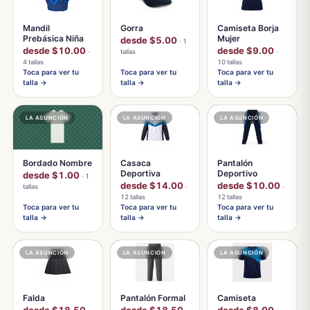
Mandil
Gorra
Camiseta Borja
Prebásica Niña
Mujer
desde $5.00
· 1
desde $10.00
desde $9.00
·
tallas
·
4 tallas
10 tallas
Toca para ver tu
Toca para ver tu
Toca para ver tu
talla →
talla →
talla →
LA ASUNCIÓN
LA ASUNCIÓN
LA ASUNCIÓN
Bordado Nombre
Casaca
Pantalón
Deportiva
Deportivo
desde $1.00
· 1
desde $14.00
desde $10.00
tallas
·
·
12 tallas
12 tallas
Toca para ver tu
Toca para ver tu
Toca para ver tu
talla →
talla →
talla →
LA ASUNCIÓN
LA ASUNCIÓN
LA ASUNCIÓN
Falda
Pantalón Formal
Camiseta