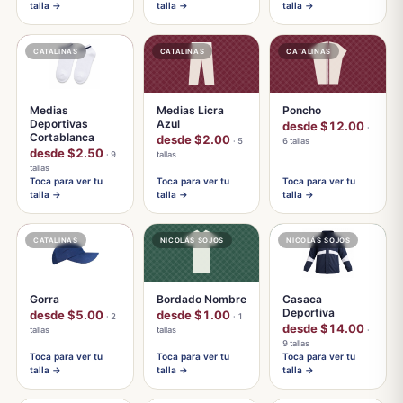
talla →
talla →
talla →
CATALINAS
CATALINAS
CATALINAS
Medias
Medias Licra
Poncho
Deportivas
Azul
desde $12.00
·
Cortablanca
desde $2.00
· 5
6 tallas
desde $2.50
· 9
tallas
tallas
Toca para ver tu
Toca para ver tu
Toca para ver tu
talla →
talla →
talla →
CATALINAS
NICOLÁS SOJOS
NICOLÁS SOJOS
Gorra
Bordado Nombre
Casaca
Deportiva
desde $5.00
desde $1.00
· 2
· 1
desde $14.00
tallas
tallas
·
9 tallas
Toca para ver tu
Toca para ver tu
Toca para ver tu
talla →
talla →
talla →