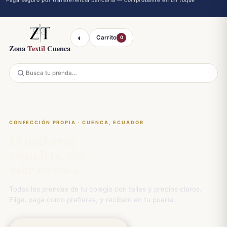
◐
Carrito
0
Zona
Textil
Cuenca
CONFECCIÓN PROPIA · CUENCA, ECUADOR
El uniforme
completo, sin
salir de casa.
Todas las prendas de tu colegio con tallas y precios claros.
Elige, paga como prefieras, y recíbelo en tu puerta.