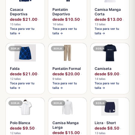
Casaca
Pantalón
Camisa Manga
Deportiva
Deportivo
Corta
desde $21.00
desde $10.50
desde $13.00
·
·
·
15 tallas
16 tallas
13 tallas
Toca para ver tu
Toca para ver tu
Toca para ver tu
talla →
talla →
talla →
BORJA
BORJA
BORJA
Falda
Pantalón Formal
Camiseta
desde $21.00
desde $20.00
desde $9.00
·
·
·
12 tallas
9 tallas
14 tallas
Toca para ver tu
Toca para ver tu
Toca para ver tu
talla →
talla →
talla →
BORJA
BORJA
BORJA
Polo Blanca
Camisa Manga
Licra · Short
Larga
desde $9.50
desde $8.50
·
·
desde $15.00
12 tallas
·
13 tallas