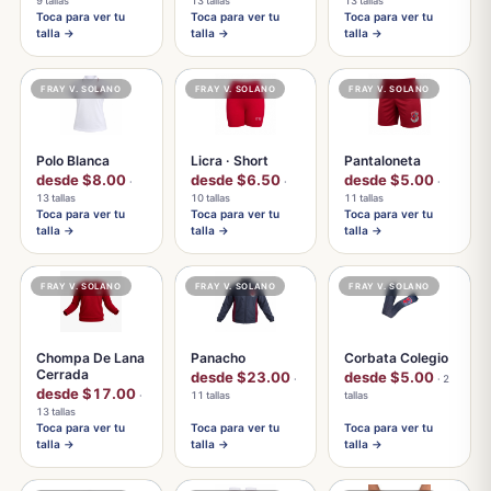
9 tallas
13 tallas
13 tallas
Toca para ver tu
Toca para ver tu
Toca para ver tu
talla →
talla →
talla →
FRAY V. SOLANO
FRAY V. SOLANO
FRAY V. SOLANO
Polo Blanca
Licra · Short
Pantaloneta
desde $8.00
desde $6.50
desde $5.00
·
·
·
13 tallas
10 tallas
11 tallas
Toca para ver tu
Toca para ver tu
Toca para ver tu
talla →
talla →
talla →
FRAY V. SOLANO
FRAY V. SOLANO
FRAY V. SOLANO
Chompa De Lana
Panacho
Corbata Colegio
Cerrada
desde $23.00
desde $5.00
·
· 2
desde $17.00
·
11 tallas
tallas
13 tallas
Toca para ver tu
Toca para ver tu
Toca para ver tu
talla →
talla →
talla →