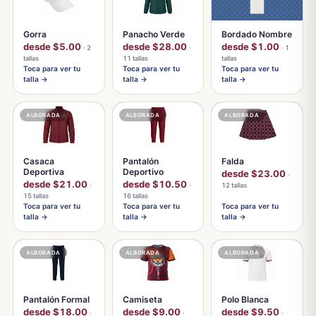
Gorra
Panacho Verde
Bordado Nombre
desde $5.00
desde $28.00
desde $1.00
· 2
·
· 1
tallas
11 tallas
tallas
Toca para ver tu
Toca para ver tu
Toca para ver tu
talla →
talla →
talla →
ALBORADA
ALBORADA
ALBORADA
Casaca
Pantalón
Falda
Deportiva
Deportivo
desde $23.00
·
desde $21.00
desde $10.50
·
·
12 tallas
15 tallas
16 tallas
Toca para ver tu
Toca para ver tu
Toca para ver tu
talla →
talla →
talla →
ALBORADA
ALBORADA
ALBORADA
Pantalón Formal
Camiseta
Polo Blanca
desde $18.00
desde $9.00
desde $9.50
·
·
·