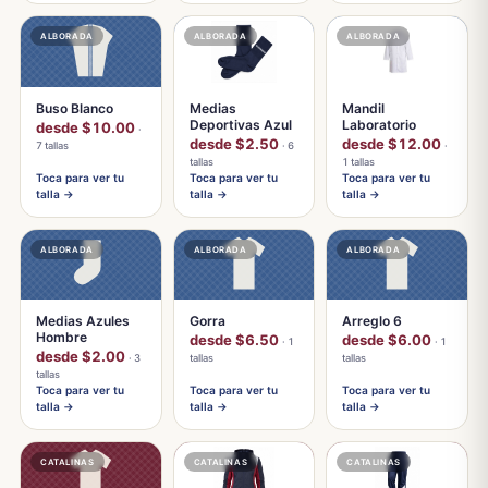
ALBORADA
ALBORADA
ALBORADA
Buso Blanco
Medias
Mandil
Deportivas Azul
Laboratorio
desde $10.00
·
desde $2.50
desde $12.00
7 tallas
· 6
·
tallas
1 tallas
Toca para ver tu
Toca para ver tu
Toca para ver tu
talla →
talla →
talla →
ALBORADA
ALBORADA
ALBORADA
Medias Azules
Gorra
Arreglo 6
Hombre
desde $6.50
desde $6.00
· 1
· 1
desde $2.00
· 3
tallas
tallas
tallas
Toca para ver tu
Toca para ver tu
Toca para ver tu
talla →
talla →
talla →
CATALINAS
CATALINAS
CATALINAS