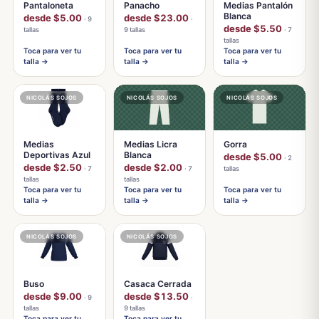
Pantaloneta
Panacho
Medias Pantalón
Blanca
desde $5.00
desde $23.00
· 9
·
desde $5.50
tallas
9 tallas
· 7
tallas
Toca para ver tu
Toca para ver tu
Toca para ver tu
talla →
talla →
talla →
NICOLÁS SOJOS
NICOLÁS SOJOS
NICOLÁS SOJOS
Medias
Medias Licra
Gorra
Deportivas Azul
Blanca
desde $5.00
· 2
desde $2.50
desde $2.00
· 7
· 7
tallas
tallas
tallas
Toca para ver tu
Toca para ver tu
Toca para ver tu
talla →
talla →
talla →
NICOLÁS SOJOS
NICOLÁS SOJOS
Buso
Casaca Cerrada
desde $9.00
desde $13.50
· 9
·
tallas
9 tallas
Toca para ver tu
Toca para ver tu