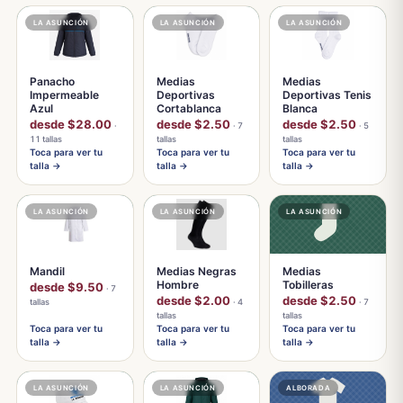
LA ASUNCIÓN
LA ASUNCIÓN
LA ASUNCIÓN
Panacho
Medias
Medias
Impermeable
Deportivas
Deportivas Tenis
Azul
Cortablanca
Blanca
desde $28.00
desde $2.50
desde $2.50
·
· 7
· 5
11 tallas
tallas
tallas
Toca para ver tu
Toca para ver tu
Toca para ver tu
talla →
talla →
talla →
LA ASUNCIÓN
LA ASUNCIÓN
LA ASUNCIÓN
Mandil
Medias Negras
Medias
Hombre
Tobilleras
desde $9.50
· 7
desde $2.00
desde $2.50
tallas
· 4
· 7
tallas
tallas
Toca para ver tu
Toca para ver tu
Toca para ver tu
talla →
talla →
talla →
LA ASUNCIÓN
LA ASUNCIÓN
ALBORADA