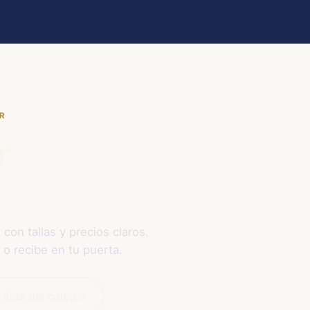
OR
r
 con tallas y precios claros.
 o recibe en tu puerta.
 lista del colegio