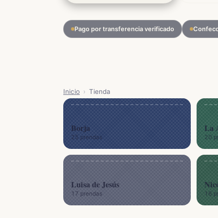
Pago por transferencia verificado
Confecc
Inicio
›
Tienda
Borja
La 
25 prendas
20 p
Luisa de Jesús
Nico
17 prendas
16 p