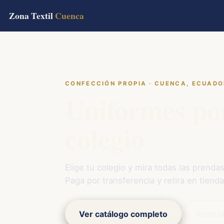
Zona Textil
Cuenca
CONFECCIÓN PROPIA · CUENCA, ECUAD
Uniformes po
colegio
Elige tu colegio y mira todas las prendas
Paga por transferencia y retira en tienda
Ver catálogo completo
Arma la