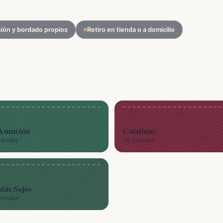
ión y bordado propios
Retiro en tienda o a domicilio
Asunción
Catalinas
rendas
19 prendas
lás Sojos
rendas