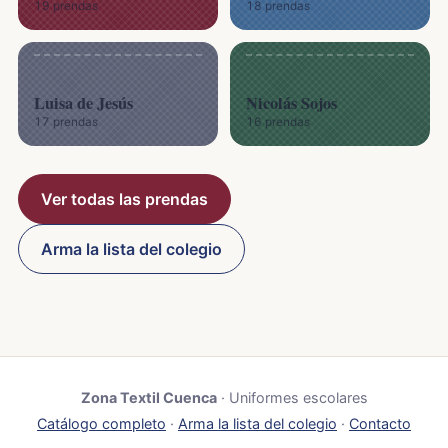
19 prendas
18 prendas
Luisa de Jesús
Nicolás Sojos
17 prendas
16 prendas
Ver todas las prendas
Arma la lista del colegio
Zona Textil Cuenca
· Uniformes escolares
Catálogo completo
·
Arma la lista del colegio
·
Contacto