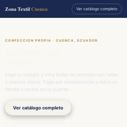
Zona Textil
Cuenca
Ver catálogo completo
CONFECCIÓN PROPIA · CUENCA, ECUADOR
Uniformes por
colegio
Elige tu colegio y mira todas las prendas con tallas
y precios claros. Paga por transferencia y retira en
tienda o recibe en tu puerta.
Ver catálogo completo
Arma la lista del colegio