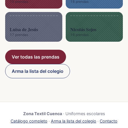
19 prendas
18 prendas
Luisa de Jesús
Nicolás Sojos
17 prendas
16 prendas
Ver todas las prendas
Arma la lista del colegio
Zona Textil Cuenca
· Uniformes escolares
Catálogo completo
·
Arma la lista del colegio
·
Contacto