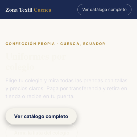
Zona Textil
Cuenca
Ver catálogo completo
CONFECCIÓN PROPIA · CUENCA, ECUADOR
Uniformes por
colegio
Elige tu colegio y mira todas las prendas con tallas
y precios claros. Paga por transferencia y retira en
tienda o recibe en tu puerta.
Ver catálogo completo
Arma la lista del colegio