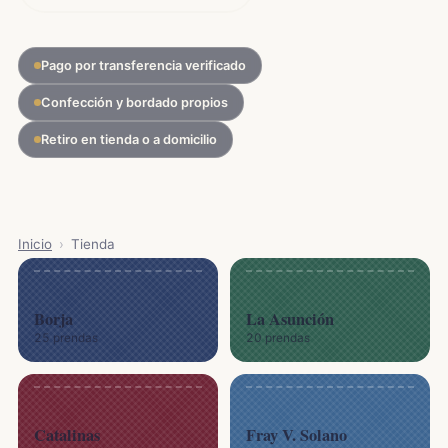
Pago por transferencia verificado
Confección y bordado propios
Retiro en tienda o a domicilio
Inicio
›
Tienda
Borja
La Asunción
25 prendas
20 prendas
Catalinas
Fray V. Solano