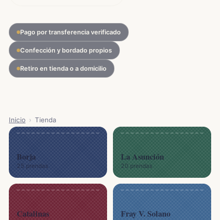
Pago por transferencia verificado
Confección y bordado propios
Retiro en tienda o a domicilio
Inicio
›
Tienda
Borja
La Asunción
25 prendas
20 prendas
Catalinas
Fray V. Solano