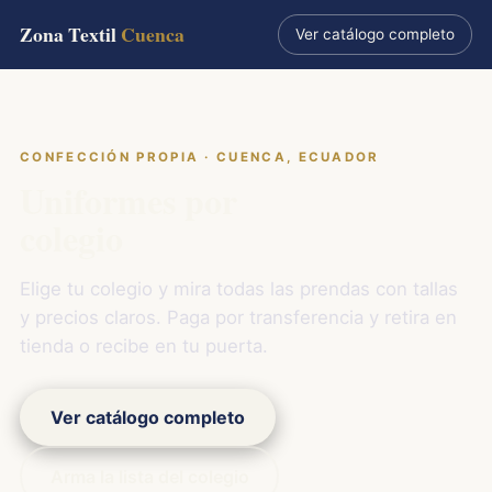
Zona Textil
Cuenca
Ver catálogo completo
CONFECCIÓN PROPIA · CUENCA, ECUADOR
Uniformes por
colegio
Elige tu colegio y mira todas las prendas con tallas
y precios claros. Paga por transferencia y retira en
tienda o recibe en tu puerta.
Ver catálogo completo
Arma la lista del colegio