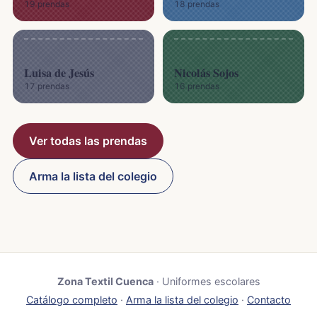
19 prendas
18 prendas
Luisa de Jesús
Nicolás Sojos
17 prendas
16 prendas
Ver todas las prendas
Arma la lista del colegio
Zona Textil Cuenca
· Uniformes escolares
Catálogo completo
·
Arma la lista del colegio
·
Contacto